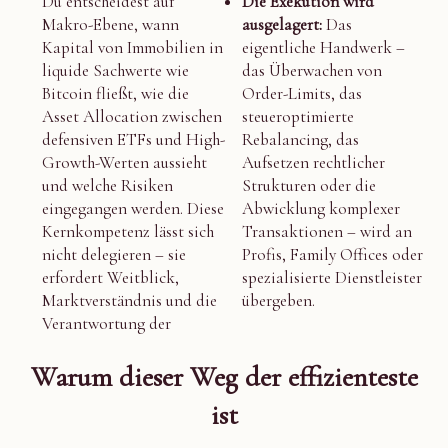
Du entscheidest auf
Die Exekution wird
Makro-Ebene, wann
ausgelagert:
Das
Kapital von Immobilien in
eigentliche Handwerk –
liquide Sachwerte wie
das Überwachen von
Bitcoin fließt, wie die
Order-Limits, das
Asset Allocation zwischen
steueroptimierte
defensiven ETFs und High-
Rebalancing, das
Growth-Werten aussieht
Aufsetzen rechtlicher
und welche Risiken
Strukturen oder die
eingegangen werden. Diese
Abwicklung komplexer
Kernkompetenz lässt sich
Transaktionen – wird an
nicht delegieren – sie
Profis, Family Offices oder
erfordert Weitblick,
spezialisierte Dienstleister
Marktverständnis und die
übergeben.
Verantwortung der
Warum dieser Weg der effizienteste
ist